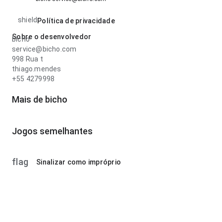
shield
Política de privacidade
Sobre o desenvolvedor
bicho
service@bicho.com
998 Rua t
thiago.mendes
+55 4279998
Mais de bicho
Jogos semelhantes
flag
Sinalizar como impróprio