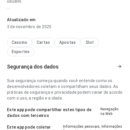
usuário.
peru puxa o quê no bicho é confiável parece equilibrada no
ponto de fluxo de navegação ao voltar para a página depois;
Atualizado em
a página parece completa sem ficar pesada. A página causa
3 de novembro de 2025
uma impressão melhor que algo genérico.
Cassino
Cartas
Apostas
Slot
Esportes
Segurança dos dados
Sua segurança começa quando você entende como os
desenvolvedores coletam e compartilham seus dados. As
práticas de segurança e privacidade podem variar de acordo
com o uso, a região e a idade.
Navegação
Este app pode compartilhar estes tipos de
na Web
dados com terceiros
Informações pessoais, Informações
Este app pode coletar