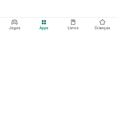
Jogos
Apps
Livros
Crianças
Google Play
Play Pass
Pontos do Play Points
Vales-presente
Resgatar
Política de reembolso