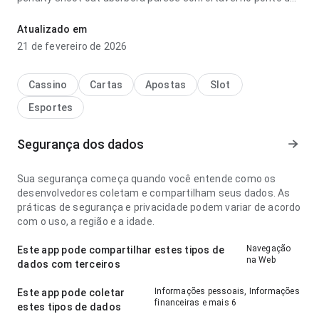
fluxo de navegação com conexão mais lenta; a resposta é
previsível. Isso passa mais confiança ao usuário.
Atualizado em
21 de fevereiro de 2026
Cassino
Cartas
Apostas
Slot
Esportes
Segurança dos dados
Sua segurança começa quando você entende como os
desenvolvedores coletam e compartilham seus dados. As
práticas de segurança e privacidade podem variar de acordo
com o uso, a região e a idade.
Navegação
Este app pode compartilhar estes tipos de
na Web
dados com terceiros
Informações pessoais, Informações
Este app pode coletar
financeiras e mais 6
estes tipos de dados