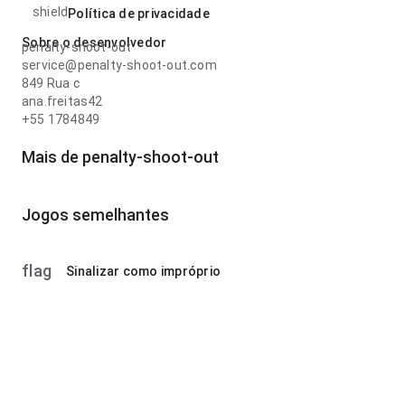
shield
Política de privacidade
Sobre o desenvolvedor
penalty-shoot-out
service@penalty-shoot-out.com
849 Rua c
ana.freitas42
+55 1784849
Mais de penalty-shoot-out
Jogos semelhantes
flag
Sinalizar como impróprio