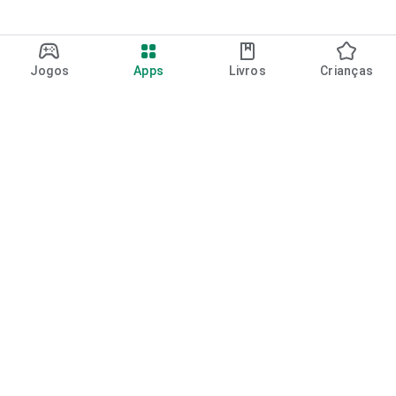
Jogos
Apps
Livros
Crianças
Google Play
Play Pass
Pontos do Play Points
Vales-presente
Resgatar
Política de reembolso