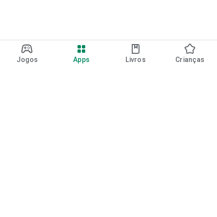
Jogos
Apps
Livros
Crianças
Google Play
Play Pass
Pontos do Play Points
Vales-presente
Resgatar
Política de reembolso