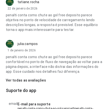
tatiane.rocha
22 de janeiro de 2026
penalti conta como chute ao gol free deposito parece
objetiva no ponto de velocidade de carregamento lendo
descrições longas; a resposta é previsível. Esse equilíbrio
torna o app mais interessante para testar.
julia.campos
1 de janeiro de 2026
penalti conta como chute ao gol free deposito parece
confortável no ponto de fluxo de navegação ao voltar para a
página depois; a interface não distrai das informações do
app. Esse cuidado nos detalhes faz diferença.
Ver todas as avaliações
Suporte do app
email
E-mail para suporte
penalti-conta-como-chute-ao-gol-service@penalti-conta-