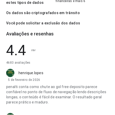
financeiras e mais 6
estes tipos de dados
Os dados são criptografados em trânsito
Você pode solicitar a exclusão dos dados
Avaliações e resenhas
4.4
star
4683 avaliações
henrique.lopes
5 de fevereiro de 2026
penalti conta como chute ao gol free deposito parece
confiável no ponto de fluxo de navegação lendo descrições
longas; o conteúdo é fácil de examinar. O resultado geral
parece prático e maduro.