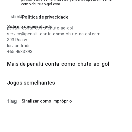
como-chute-ao-gol.com
shield
Política de privacidade
Sobre o desenvolvedor
penalti-conta-como-chute-ao-gol
service@penalti-conta-como-chute-ao-gol.com
393 Rua w
luiz.andrade
+55 4683393
Mais de penalti-conta-como-chute-ao-gol
Jogos semelhantes
flag
Sinalizar como impróprio