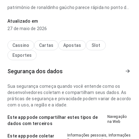
patrimônio de ronaldinho gaúcho parece rápida no ponto de
velocidade de carregamento antes de decidir instalar; a
experiência evita passos desnecessários. Esse equilíbrio
Atualizado em
torna o app mais interessante para testar.
27 de maio de 2026
Cassino
Cartas
Apostas
Slot
Esportes
Segurança dos dados
Sua segurança começa quando você entende como os
desenvolvedores coletam e compartilham seus dados. As
práticas de segurança e privacidade podem variar de acordo
com o uso, a região e a idade.
Navegação
Este app pode compartilhar estes tipos de
na Web
dados com terceiros
Informações pessoais, Informações
Este app pode coletar