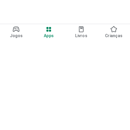
Jogos
Apps
Livros
Crianças
Google Play
Play Pass
Pontos do Play Points
Vales-presente
Resgatar
Política de reembolso