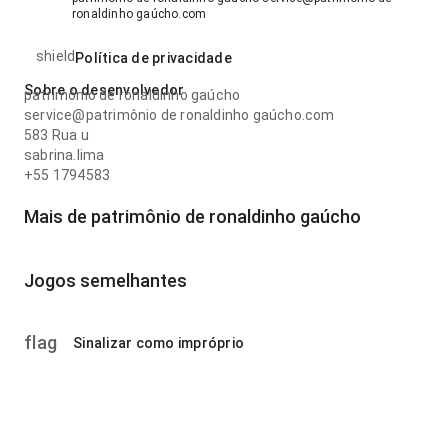
ronaldinho gaúcho.com
shield
Política de privacidade
Sobre o desenvolvedor
patrimônio de ronaldinho gaúcho
service@patrimônio de ronaldinho gaúcho.com
583 Rua u
sabrina.lima
+55 1794583
Mais de patrimônio de ronaldinho gaúcho
Jogos semelhantes
flag
Sinalizar como impróprio