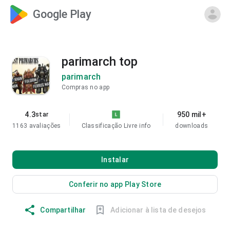
Google Play
parimarch top
parimarch
Compras no app
4.3
950 mil+
star
1163 avaliações
Classificação Livre
info
downloads
Instalar
Conferir no app Play Store
Compartilhar
Adicionar à lista de desejos