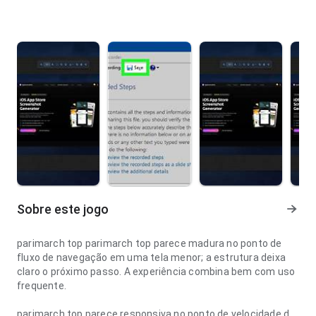
Sobre este jogo
parimarch top parimarch top parece madura no ponto de
fluxo de navegação em uma tela menor; a estrutura deixa
claro o próximo passo. A experiência combina bem com uso
frequente.
parimarch top parece responsiva no ponto de velocidade de