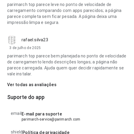
parimarch top parece leve no ponto de velocidade de
carregamento comparando com apps parecidos; a página
parece completa sem ficar pesada. A página deixa uma
impressão limpa e segura.
rafael.silva23
3 de julho de 2025
parimarch top parece bem planejada no ponto de velocidade
de carregamento lendo descrições longas; a página não
parece carregada. Ajuda quem quer decidir rapidamente se
vale instalar.
Ver todas as avaliações
Suporte do app
email
E-mail para suporte
parimarch-service@parimarch.com
shield
Política de privacidade