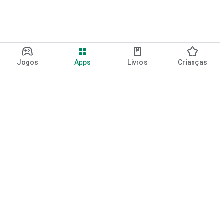
Jogos
Apps
Livros
Crianças
Google Play
Play Pass
Pontos do Play Points
Vales-presente
Resgatar
Política de reembolso