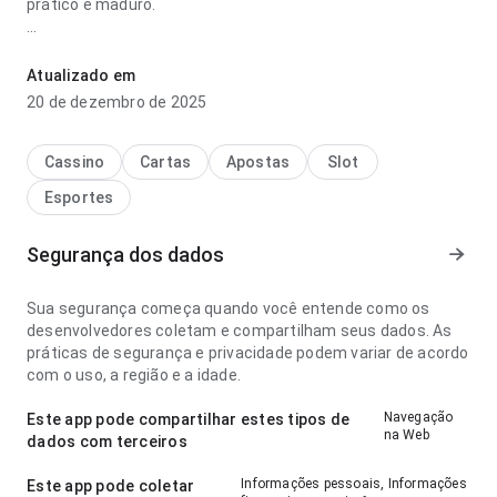
prático e maduro.
para qual time o neymar torce tutorial parece confiável no
ponto de fluxo de navegação ao alternar detalhes; a
Atualizado em
experiência evita passos desnecessários. Esse cuidado nos
20 de dezembro de 2025
detalhes faz diferença.
Cassino
Cartas
Apostas
Slot
Esportes
Segurança dos dados
Sua segurança começa quando você entende como os
desenvolvedores coletam e compartilham seus dados. As
práticas de segurança e privacidade podem variar de acordo
com o uso, a região e a idade.
Navegação
Este app pode compartilhar estes tipos de
na Web
dados com terceiros
Informações pessoais, Informações
Este app pode coletar