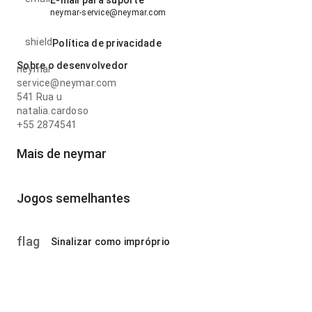
E-mail para suporte
neymar-service@neymar.com
shield
Política de privacidade
Sobre o desenvolvedor
neymar
service@neymar.com
541 Rua u
natalia.cardoso
+55 2874541
Mais de neymar
Jogos semelhantes
flag
Sinalizar como impróprio