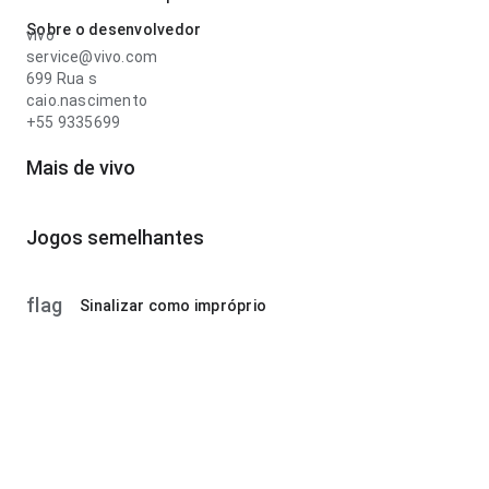
Sobre o desenvolvedor
vivo
service@vivo.com
699 Rua s
caio.nascimento
+55 9335699
Mais de vivo
Jogos semelhantes
flag
Sinalizar como impróprio