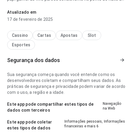
navegação lendo descrições longas; a interface não distrai
das informações do app. Ajuda quem quer decidir
Atualizado em
rapidamente se vale instalar.
17 de fevereiro de 2025
Cassino
Cartas
Apostas
Slot
Esportes
Segurança dos dados
Sua segurança começa quando você entende como os
desenvolvedores coletam e compartilham seus dados. As
práticas de segurança e privacidade podem variar de acordo
com o uso, a região e a idade.
Navegação
Este app pode compartilhar estes tipos de
na Web
dados com terceiros
Informações pessoais, Informações
Este app pode coletar
financeiras e mais 6
estes tipos de dados