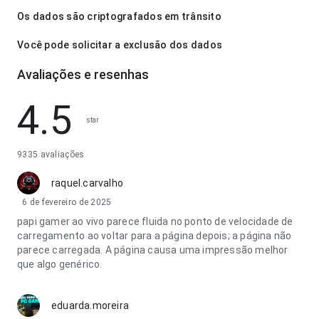
Os dados são criptografados em trânsito
Você pode solicitar a exclusão dos dados
Avaliações e resenhas
4.5
star
9335 avaliações
raquel.carvalho
6 de fevereiro de 2025
papi gamer ao vivo parece fluida no ponto de velocidade de
carregamento ao voltar para a página depois; a página não
parece carregada. A página causa uma impressão melhor
que algo genérico.
eduarda.moreira