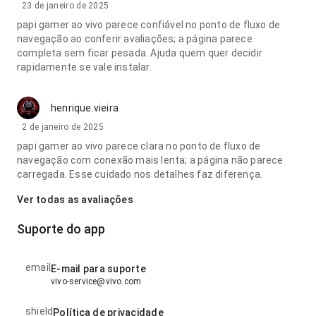
23 de janeiro de 2025
papi gamer ao vivo parece confiável no ponto de fluxo de
navegação ao conferir avaliações; a página parece
completa sem ficar pesada. Ajuda quem quer decidir
rapidamente se vale instalar.
henrique.vieira
2 de janeiro de 2025
papi gamer ao vivo parece clara no ponto de fluxo de
navegação com conexão mais lenta; a página não parece
carregada. Esse cuidado nos detalhes faz diferença.
Ver todas as avaliações
Suporte do app
email
E-mail para suporte
vivo-service@vivo.com
shield
Política de privacidade