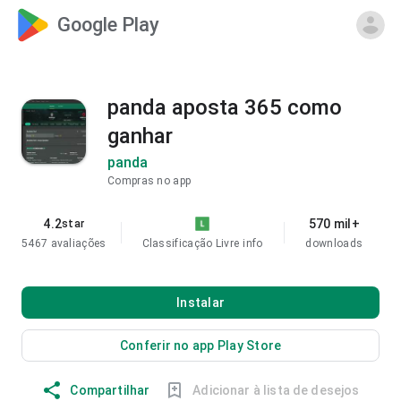
Google Play
panda aposta 365 como
ganhar
panda
Compras no app
4.2
570 mil+
star
5467 avaliações
Classificação Livre
info
downloads
Instalar
Conferir no app Play Store
Compartilhar
Adicionar à lista de desejos