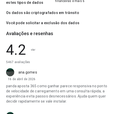
financeiras e mais 6
estes tipos de dados
Os dados são criptografados em trânsito
Você pode solicitar a exclusão dos dados
Avaliações e resenhas
4.2
star
5467 avaliações
ana.gomes
16 de abril de 2026
panda aposta 365 como ganhar parece responsiva no ponto
de velocidade de carregamento em uma consulta rápida; a
experiência evita passos desnecessários. Ajuda quem quer
decidir rapidamente se vale instalar.