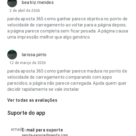
beatriz.mendes
2 de abril de 2026
panda aposta 365 como ganhar parece objetiva no ponto de
velocidade de carregamento ao voltar para a página depois;
a página parece completa sem ficar pesada. A página causa
uma impressão melhor que algo genérico.
larissa.pinto
12 de março de 2026
panda aposta 365 como ganhar parece madura no ponto de
velocidade de carregamento comparando com apps
parecidos; a página não parece carregada. Ajuda quem quer
decidir rapidamente se vale instalar.
Ver todas as avaliações
Suporte do app
email
E-mail para suporte
panda-service@panda.com