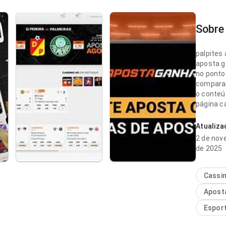
Sobre 
palpites
aposta g
no ponto
comparan
o conteúd
página 
melhor q
Atualiz
palpites
2 de no
fluida n
de 2025
tela ao n
a estrutu
passo. A
Cassi
impressã
Apost
genérico
Espor