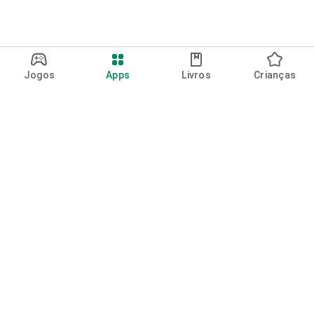
Jogos
Apps
Livros
Crianças
Google Play
Play Pass
Pontos do Play Points
Vales-presente
Resgatar
Política de reembolso