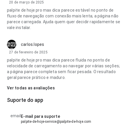
20 de março de 2025
palpite de hoje pro max dica parece estável no ponto de
fluxo de navegação com conexão mais lenta; a página não
parece carregada. Ajuda quem quer decidir rapidamente se
vale instalar.
carlos.lopes
27 de fevereiro de 2025
palpite de hoje pro max dica parece fluida no ponto de
velocidade de carregamento ao navegar por várias seções;
a página parece completa sem ficar pesada. O resultado
geral parece prático e maduro.
Ver todas as avaliações
Suporte do app
email
E-mail para suporte
palpite-de-hoje-service@palpite-de-hoje.com