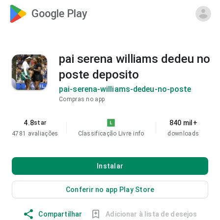
Google Play
pai serena williams dedeu no
poste deposito
pai-serena-williams-dedeu-no-poste
Compras no app
4.8
840 mil+
star
4781 avaliações
Classificação Livre
info
downloads
Instalar
Conferir no app Play Store
Compartilhar
Adicionar à lista de desejos