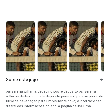
Sobre este jogo
pai serena williams dedeu no poste deposito pai serena
williams dedeu no poste deposito parece rápida no ponto de
fluxo de navegação para um visitante novo; a interface não
distrai das informações do app. A página causa uma