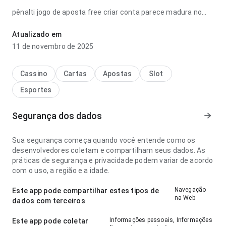
pênalti jogo de aposta free criar conta parece madura no
ponto de fluxo de navegação ao conferir avaliações; a
página não parece carregada. O resultado geral parece
Atualizado em
prático e maduro.
11 de novembro de 2025
Cassino
Cartas
Apostas
Slot
Esportes
Segurança dos dados
Sua segurança começa quando você entende como os
desenvolvedores coletam e compartilham seus dados. As
práticas de segurança e privacidade podem variar de acordo
com o uso, a região e a idade.
Navegação
Este app pode compartilhar estes tipos de
na Web
dados com terceiros
Informações pessoais, Informações
Este app pode coletar