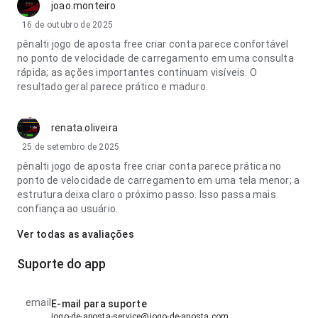
joao.monteiro
16 de outubro de 2025
pênalti jogo de aposta free criar conta parece confortável
no ponto de velocidade de carregamento em uma consulta
rápida; as ações importantes continuam visíveis. O
resultado geral parece prático e maduro.
renata.oliveira
25 de setembro de 2025
pênalti jogo de aposta free criar conta parece prática no
ponto de velocidade de carregamento em uma tela menor; a
estrutura deixa claro o próximo passo. Isso passa mais
confiança ao usuário.
Ver todas as avaliações
Suporte do app
email
E-mail para suporte
jogo-de-aposta-service@jogo-de-aposta.com