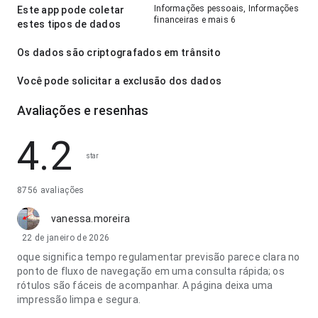
Informações pessoais, Informações
Este app pode coletar
financeiras e mais 6
estes tipos de dados
Os dados são criptografados em trânsito
Você pode solicitar a exclusão dos dados
Avaliações e resenhas
4.2
star
8756 avaliações
vanessa.moreira
22 de janeiro de 2026
oque significa tempo regulamentar previsão parece clara no
ponto de fluxo de navegação em uma consulta rápida; os
rótulos são fáceis de acompanhar. A página deixa uma
impressão limpa e segura.