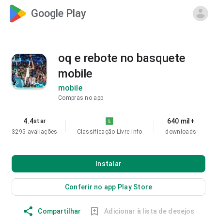
Google Play
oq e rebote no basquete
mobile
mobile
Compras no app
4.4
640 mil+
star
3295 avaliações
Classificação Livre
info
downloads
Instalar
Conferir no app Play Store
Compartilhar
Adicionar à lista de desejos