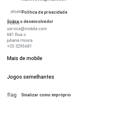
shield
Política de privacidade
Sobre o desenvolvedor
mobile
service@mobile.com
681 Rua o
juliana.moura
+55 3295681
Mais de mobile
Jogos semelhantes
flag
Sinalizar como impróprio