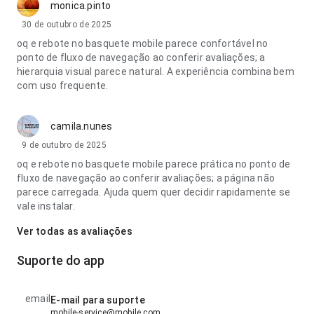
monica.pinto
30 de outubro de 2025
oq e rebote no basquete mobile parece confortável no
ponto de fluxo de navegação ao conferir avaliações; a
hierarquia visual parece natural. A experiência combina bem
com uso frequente.
camila.nunes
9 de outubro de 2025
oq e rebote no basquete mobile parece prática no ponto de
fluxo de navegação ao conferir avaliações; a página não
parece carregada. Ajuda quem quer decidir rapidamente se
vale instalar.
Ver todas as avaliações
Suporte do app
email
E-mail para suporte
mobile-service@mobile.com