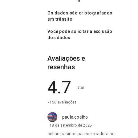
6
Os dados são criptografados
em trânsito
Você pode solicitar a exclusão
dos dados
Avaliações e
resenhas
4.7
star
7156 avaliações
paulo.coelho
18 de setembro de 2025
online casinos parece madura no