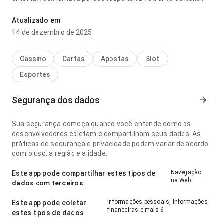
de navegação em uma consulta rápida; a estrutura deixa
claro o próximo passo. Esse cuidado nos detalhes faz
Atualizado em
diferença.
14 de dezembro de 2025
Cassino
Cartas
Apostas
Slot
Esportes
Segurança dos dados
Sua segurança começa quando você entende como os
desenvolvedores coletam e compartilham seus dados. As
práticas de segurança e privacidade podem variar de acordo
com o uso, a região e a idade.
Navegação
Este app pode compartilhar estes tipos de
na Web
dados com terceiros
Informações pessoais, Informações
Este app pode coletar
financeiras e mais 6
estes tipos de dados