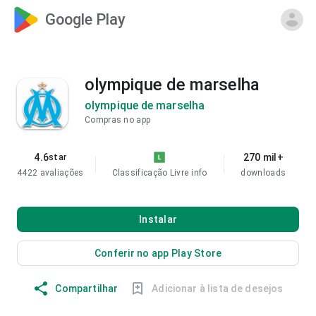
Google Play
olympique de marselha
olympique de marselha
Compras no app
4.6
270 mil+
star
4422 avaliações
Classificação Livre
info
downloads
Instalar
Conferir no app Play Store
Compartilhar
Adicionar à lista de desejos