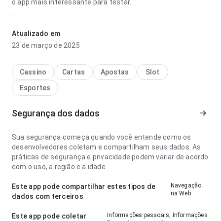
o app mais interessante para testar.
okvnd chelsea vs aston villa palpite sem depósito parece
fácil de entender no ponto de velocidade de carregamento
Atualizado em
antes de decidir instalar; a estrutura deixa claro o próximo
23 de março de 2025
passo. A página causa uma impressão melhor que algo
genérico.
Cassino
Cartas
Apostas
Slot
Esportes
Segurança dos dados
Sua segurança começa quando você entende como os
desenvolvedores coletam e compartilham seus dados. As
práticas de segurança e privacidade podem variar de acordo
com o uso, a região e a idade.
Navegação
Este app pode compartilhar estes tipos de
na Web
dados com terceiros
Informações pessoais, Informações
Este app pode coletar