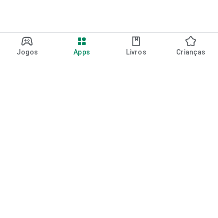
Jogos
Apps
Livros
Crianças
Google Play
Play Pass
Pontos do Play Points
Vales-presente
Resgatar
Política de reembolso