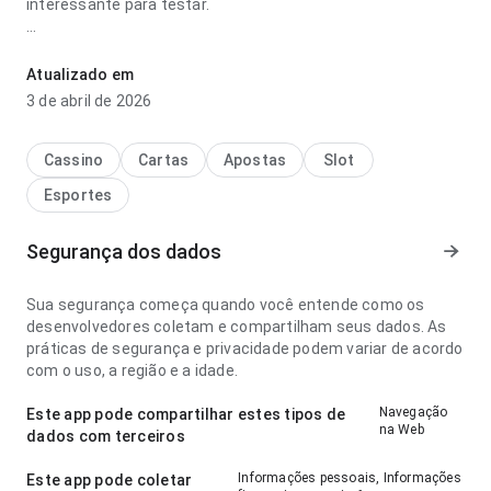
interessante para testar.
okkber fulham x brighton palpite placar parece consistente
no ponto de fluxo de navegação com conexão mais lenta; a
Atualizado em
página não parece carregada. O resultado geral parece
3 de abril de 2026
prático e maduro.
Cassino
Cartas
Apostas
Slot
Esportes
Segurança dos dados
Sua segurança começa quando você entende como os
desenvolvedores coletam e compartilham seus dados. As
práticas de segurança e privacidade podem variar de acordo
com o uso, a região e a idade.
Navegação
Este app pode compartilhar estes tipos de
na Web
dados com terceiros
Informações pessoais, Informações
Este app pode coletar