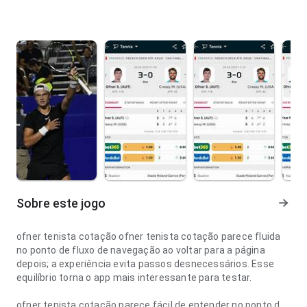
Sobre este jogo
ofner tenista cotação ofner tenista cotação parece fluida
no ponto de fluxo de navegação ao voltar para a página
depois; a experiência evita passos desnecessários. Esse
equilíbrio torna o app mais interessante para testar.
ofner tenista cotação parece fácil de entender no ponto de