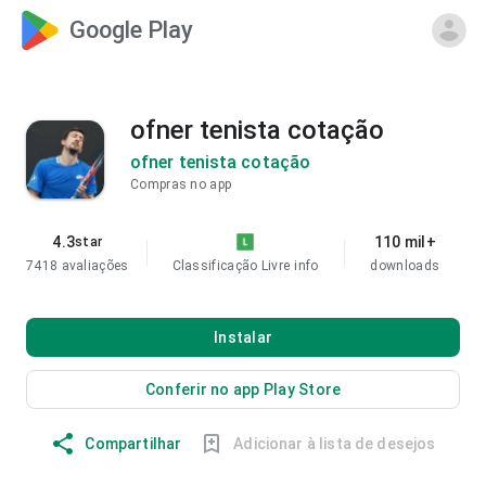
Google Play
ofner tenista cotação
ofner tenista cotação
Compras no app
4.3
110 mil+
star
7418 avaliações
Classificação Livre
info
downloads
Instalar
Conferir no app Play Store
Compartilhar
Adicionar à lista de desejos