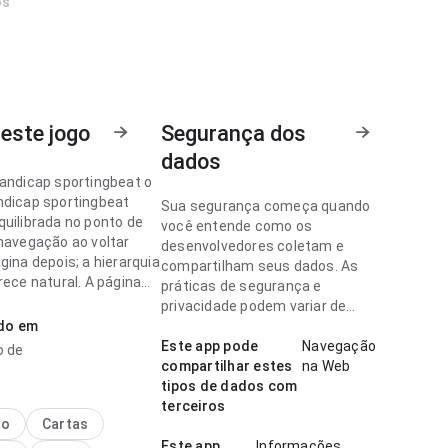
os
este jogo
Segurança dos
dados
handicap sportingbeat o
ndicap sportingbeat
Sua segurança começa quando
quilibrada no ponto de
você entende como os
 navegação ao voltar
desenvolvedores coletam e
gina depois; a hierarquia
compartilham seus dados. As
rece natural. A página
práticas de segurança e
ma impressão melhor
privacidade podem variar de
genérico.
ado em
acordo com o uso, a região e a
idade.
Este app pode
Navegação
o de
handicap sportingbeat
compartilhar estes
na Web
onfortável no ponto de
tipos de dados com
de de carregamento ao
terceiros
por várias seções; a
no
Cartas
é previsível. Ajuda
Este app
Informações