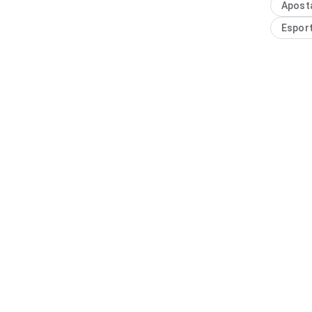
Apost
quem que
se vale i
Espor