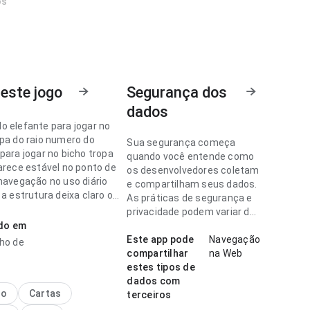
os
este jogo
Segurança dos
dados
o elefante para jogar no
opa do raio numero do
Sua segurança começa
para jogar no bicho tropa
quando você entende como
parece estável no ponto de
os desenvolvedores coletam
 navegação no uso diário
e compartilham seus dados.
 a estrutura deixa claro o
As práticas de segurança e
passo. Ajuda quem quer
privacidade podem variar de
apidamente se vale instalar.
ado em
acordo com o uso, a região e
a idade.
Este app pode
Navegação
nho de
o elefante para jogar no
compartilhar
na Web
pa do raio parece
estes tipos de
va no ponto de fluxo de
dados com
o ao navegar por várias
no
Cartas
terceiros
a página não parece