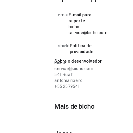
email
E-mail para
suporte
bicho-
service@bicho.com
shield
Política de
privacidade
Sobre o desenvolvedor
bicho
service@bicho.com
541 Rua h
antonia.ribeiro
+55 2579541
Mais de bicho