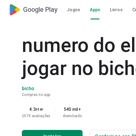
Google Play
Jogos
Apps
Livros
C
numero do el
jogar no bich
bicho
Compras no app
4.3
540 mil+
star
2579 avaliações
downloads