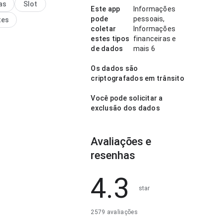
as
Slot
a. Esse cuidado nos
Este app
Informações
 faz diferença.
pode
pessoais,
tes
coletar
Informações
estes tipos
financeiras e
de dados
mais 6
Os dados são
criptografados em trânsito
Você pode solicitar a
exclusão dos dados
Avaliações e
resenhas
4.3
star
2579 avaliações