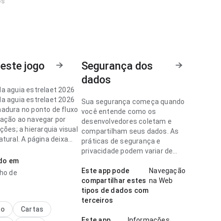
os
este jogo
Segurança dos
dados
a aguia estrelaet 2026
a aguia estrelaet 2026
Sua segurança começa quando
adura no ponto de fluxo
você entende como os
ação ao navegar por
desenvolvedores coletam e
ções; a hierarquia visual
compartilham seus dados. As
tural. A página deixa
práticas de segurança e
essão limpa e segura.
privacidade podem variar de
ado em
acordo com o uso, a região e a
a aguia estrelaet 2026
idade.
Este app pode
Navegação
nho de
esponsiva no ponto de
compartilhar estes
na Web
de de carregamento
tipos de dados com
scrições longas; a
terceiros
a visual parece natural. A
no
Cartas
causa uma impressão
Este app
Informações