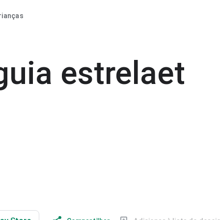
rianças
uia estrelaet