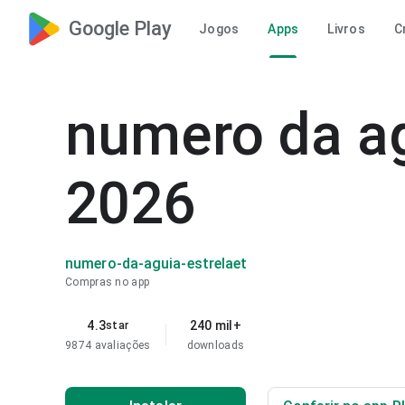
Google Play
Jogos
Apps
Livros
C
numero da ag
2026
numero-da-aguia-estrelaet
Compras no app
4.3
240 mil+
star
9874 avaliações
downloads