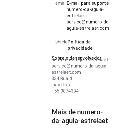
email
E-mail para suporte
numero-da-aguia-
estrelaet-
service@numero-da-
aguia-estrelaet.com
shield
Política de
privacidade
Sobre o desenvolvedor
numero-da-aguia-estrelaet
service@numero-da-aguia-
estrelaet.com
334 Rua d
joao.dias
+55 9874334
Mais de numero-
da-aguia-estrelaet