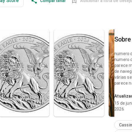
lay Store
Compartilhar
Adicionar à lista de desej
Sobre 
numero d
numero d
parece m
de naveg
várias se
parece na
uma impr
Atualiz
numero d
15 de ju
parece r
2026
velocida
lendo de
hierarqui
Cassi
página 