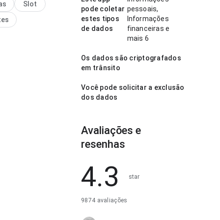
as
Slot
ue algo genérico.
pode coletar
pessoais,
estes tipos
Informações
tes
de dados
financeiras e
mais 6
Os dados são criptografados
em trânsito
Você pode solicitar a exclusão
dos dados
Avaliações e
resenhas
4.3
star
9874 avaliações