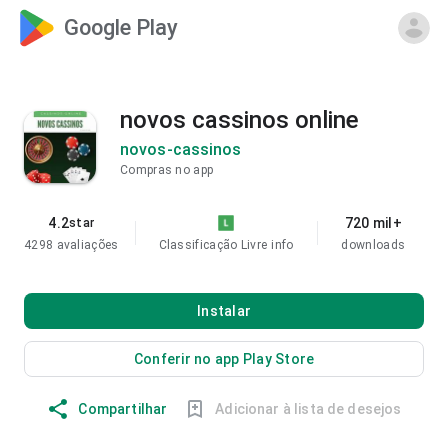
Google Play
novos cassinos online
novos-cassinos
Compras no app
4.2
720 mil+
star
4298 avaliações
Classificação Livre
info
downloads
Instalar
Conferir no app Play Store
Compartilhar
Adicionar à lista de desejos