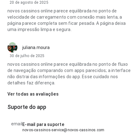
20 de agosto de 2025
novos cassinos online parece equilibrada no ponto de
velocidade de carregamento com conexão mais lenta; a
página parece completa sem ficar pesada. A página deixa
uma impressão limpa e segura.
juliana.moura
30 de julho de 2025
novos cassinos online parece equilibrada no ponto de fluxo
de navegação comparando com apps parecidos; a interface
não distrai das informações do app. Esse cuidado nos
detalhes faz diferença.
Ver todas as avaliações
Suporte do app
email
E-mail para suporte
novos-cassinos-service@novos-cassinos.com