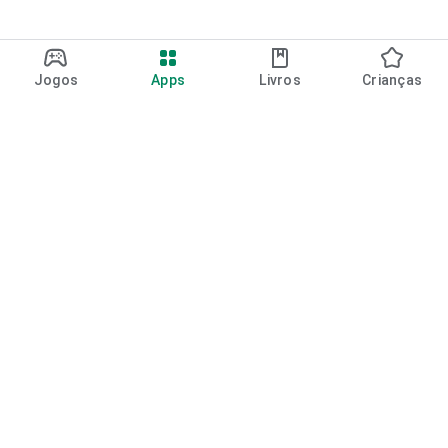
Jogos
Apps
Livros
Crianças
Google Play
Play Pass
Pontos do Play Points
Vales-presente
Resgatar
Política de reembolso