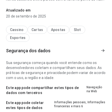
de navegação no uso diário repetido; as ações importantes
continuam visíveis. Isso passa mais confiança ao usuário.
Atualizado em
20 de setembro de 2025
Cassino
Cartas
Apostas
Slot
Esportes
Segurança dos dados
Sua segurança começa quando você entende como os
desenvolvedores coletam e compartilham seus dados. As
práticas de segurança e privacidade podem variar de acordo
com o uso, a região e a idade.
Navegação
Este app pode compartilhar estes tipos de
na Web
dados com terceiros
Informações pessoais, Informações
Este app pode coletar
financeiras e mais 6
estes tipos de dados