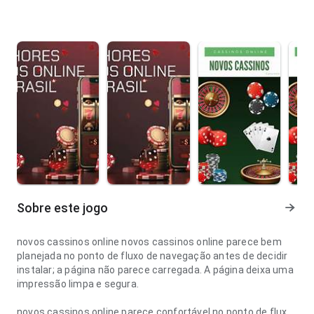
Sobre este jogo
novos cassinos online novos cassinos online parece bem
planejada no ponto de fluxo de navegação antes de decidir
instalar; a página não parece carregada. A página deixa uma
impressão limpa e segura.
novos cassinos online parece confortável no ponto de fluxo