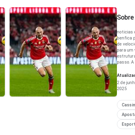
Sobre 
noticias 
benfica 
de veloc
para um v
estrutura
passo. A
impressã
Atualiz
noticias
2 de junh
objetiva 
2025
navegaçã
novo; a 
carregad
Cassi
parece p
Apost
Espor