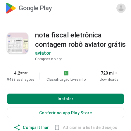
Google Play
nota fiscal eletrônica
contagem robô aviator grátis
aviator
Compras no app
4.2
720 mil+
star
9483 avaliações
Classificação Livre
info
downloads
Instalar
Conferir no app Play Store
Compartilhar
Adicionar à lista de desejos