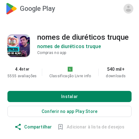
Google Play
nomes de diuréticos truque
nomes de diuréticos truque
Compras no app
4.4
540 mil+
star
5555 avaliações
Classificação Livre
info
downloads
Instalar
Conferir no app Play Store
Compartilhar
Adicionar à lista de desejos