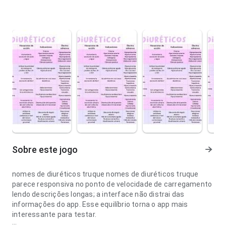
Sobre este jogo
nomes de diuréticos truque nomes de diuréticos truque
parece responsiva no ponto de velocidade de carregamento
lendo descrições longas; a interface não distrai das
informações do app. Esse equilíbrio torna o app mais
interessante para testar.