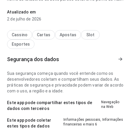
de navegação ao conferir avaliações; a experiência evita
passos desnecessários. A experiência combina bem com
Atualizado em
uso frequente.
2 de julho de 2026
Cassino
Cartas
Apostas
Slot
Esportes
Segurança dos dados
Sua segurança começa quando você entende como os
desenvolvedores coletam e compartilham seus dados. As
práticas de segurança e privacidade podem variar de acordo
com o uso, a região e a idade.
Navegação
Este app pode compartilhar estes tipos de
na Web
dados com terceiros
Informações pessoais, Informações
Este app pode coletar
financeiras e mais 6
estes tipos de dados