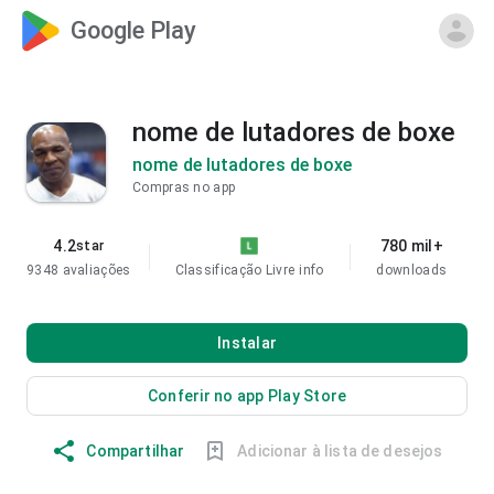
Google Play
nome de lutadores de boxe
nome de lutadores de boxe
Compras no app
4.2
780 mil+
star
9348 avaliações
Classificação Livre
info
downloads
Instalar
Conferir no app Play Store
Compartilhar
Adicionar à lista de desejos