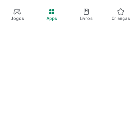
Jogos
Apps
Livros
Crianças
Google Play
Play Pass
Pontos do Play Points
Vales-presente
Resgatar
Política de reembolso
Crianças e família