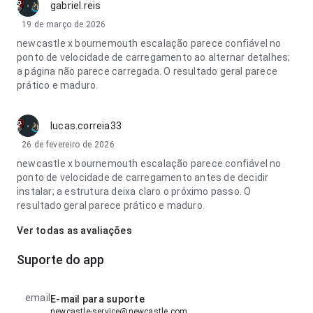
gabriel.reis
19 de março de 2026
newcastle x bournemouth escalação parece confiável no
ponto de velocidade de carregamento ao alternar detalhes;
a página não parece carregada. O resultado geral parece
prático e maduro.
lucas.correia33
26 de fevereiro de 2026
newcastle x bournemouth escalação parece confiável no
ponto de velocidade de carregamento antes de decidir
instalar; a estrutura deixa claro o próximo passo. O
resultado geral parece prático e maduro.
Ver todas as avaliações
Suporte do app
email
E-mail para suporte
newcastle-service@newcastle.com