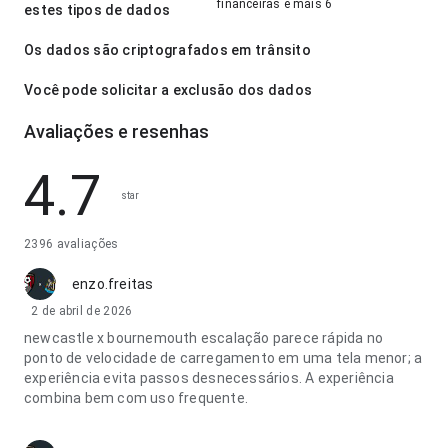
financeiras e mais 6
estes tipos de dados
Os dados são criptografados em trânsito
Você pode solicitar a exclusão dos dados
Avaliações e resenhas
4.7
star
2396 avaliações
enzo.freitas
2 de abril de 2026
newcastle x bournemouth escalação parece rápida no
ponto de velocidade de carregamento em uma tela menor; a
experiência evita passos desnecessários. A experiência
combina bem com uso frequente.