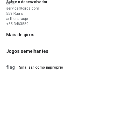
Sobre o desenvolvedor
giros
service@giros.com
559 Rua c
arthur.araujo
+55 3463559
Mais de giros
Jogos semelhantes
flag
Sinalizar como impróprio