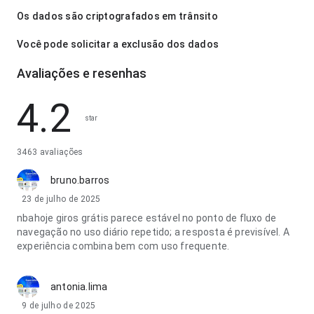
Os dados são criptografados em trânsito
Você pode solicitar a exclusão dos dados
Avaliações e resenhas
4.2
star
3463 avaliações
bruno.barros
23 de julho de 2025
nbahoje giros grátis parece estável no ponto de fluxo de
navegação no uso diário repetido; a resposta é previsível. A
experiência combina bem com uso frequente.
antonia.lima
9 de julho de 2025