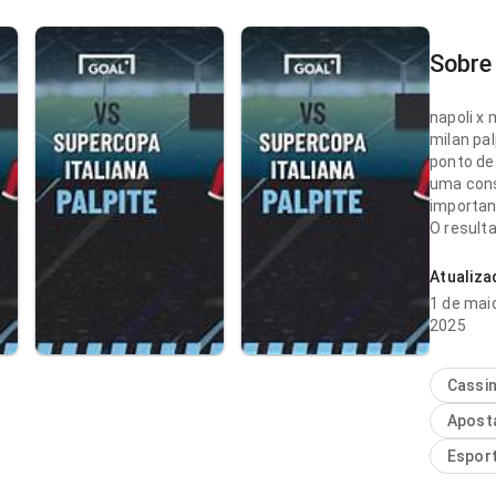
Sobre 
napoli x 
milan pa
ponto de
uma cons
importan
O result
e maduro
Atualiz
napoli x 
1 de mai
consiste
2025
de naveg
página de
claro o p
Cassi
passa ma
Apost
usuário.
Espor