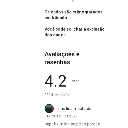
6
Os dados são criptografados
em trânsito
Você pode solicitar a exclusão
dos dados
Avaliações e
resenhas
4.2
star
8324 avaliações
cristina.machado
17 de abril de 2025
napoli x milan palpites parece