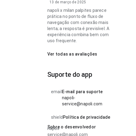
13 de março de 2025
napoli x milan palpites parece
prática no ponto de fluxo de
navegação com conexão mais
lenta; a resposta é previsível. A
experiência combina bem com
uso frequente.
Ver todas as avaliações
Suporte do app
email
E-mail para suporte
napoli-
service@napoli.com
shield
Política de privacidade
Sobre o desenvolvedor
napoli
service@napoli.com