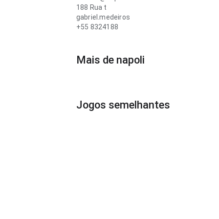
188 Rua t
gabriel.medeiros
+55 8324188
Mais de napoli
Jogos semelhantes