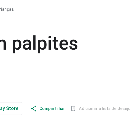
rianças
n palpites
lay Store
Compartilhar
Adicionar à lista de desej