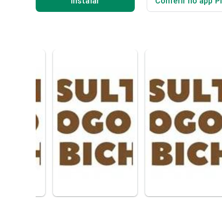
Instalar
Conferir no app P