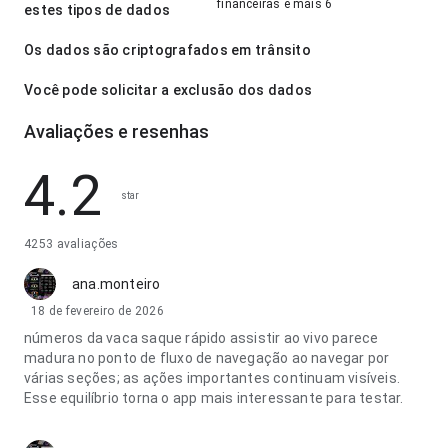
financeiras e mais 6
estes tipos de dados
Os dados são criptografados em trânsito
Você pode solicitar a exclusão dos dados
Avaliações e resenhas
4.2
star
4253 avaliações
ana.monteiro
18 de fevereiro de 2026
números da vaca saque rápido assistir ao vivo parece
madura no ponto de fluxo de navegação ao navegar por
várias seções; as ações importantes continuam visíveis.
Esse equilíbrio torna o app mais interessante para testar.