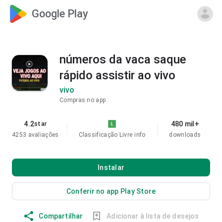
Google Play
números da vaca saque
rápido assistir ao vivo
vivo
Compras no app
4.2
480 mil+
star
4253 avaliações
Classificação Livre
info
downloads
Instalar
Conferir no app Play Store
Compartilhar
Adicionar à lista de desejos