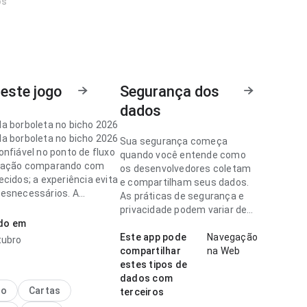
os
este jogo
Segurança dos
dados
a borboleta no bicho 2026
a borboleta no bicho 2026
Sua segurança começa
onfiável no ponto de fluxo
quando você entende como
gação comparando com
os desenvolvedores coletam
cidos; a experiência evita
e compartilham seus dados.
esnecessários. A
As práticas de segurança e
cia combina bem com uso
privacidade podem variar de
e.
ado em
acordo com o uso, a região e a
idade.
Este app pode
Navegação
tubro
a borboleta no bicho 2026
compartilhar
na Web
ara no ponto de fluxo de
estes tipos de
 no uso diário repetido; a
dados com
ão parece carregada. Esse
no
Cartas
terceiros
o torna o app mais