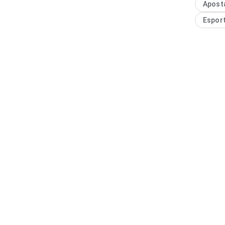
Apost
interess
Espor