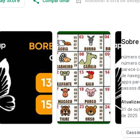
lay Store
Compartilhar
Adicionar à lista de desej
Sobre 
número d
número d
parece c
de nave
apps pare
passos d
experiên
frequent
Atualiz
31 de ou
número d
de 2025
parece cl
navegação
página n
Cassi
equilíbri