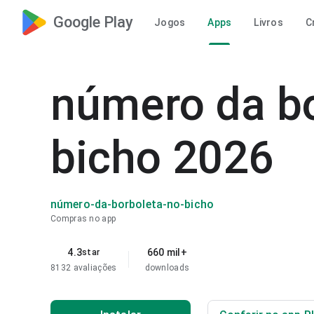
Google Play
Jogos
Apps
Livros
C
número da bo
bicho 2026
número-da-borboleta-no-bicho
Compras no app
4.3
660 mil+
star
8132 avaliações
downloads