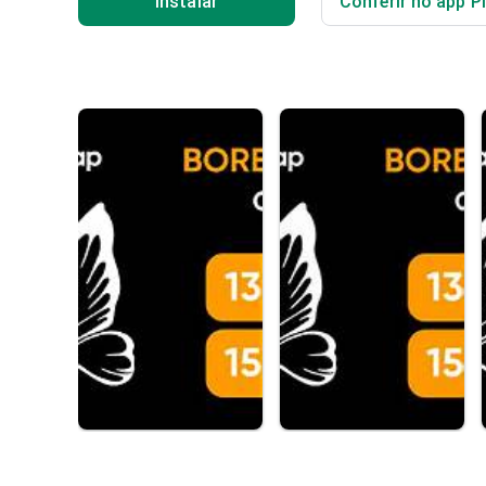
Instalar
Conferir no app P