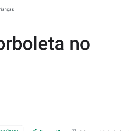
rianças
rboleta no