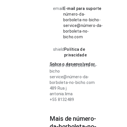
email
E-mail para suporte
número-da-
borboleta-no-bicho-
service@número-da-
borboleta-no-
bicho.com
shield
Política de
privacidade
Sobre o desenvolvedor
número-da-borboleta-no-
bicho
service@número-da-
borboleta-no-bicho.com
489 Rua j
antonia.lima
+55 8132489
Mais de número-
da-borboleta-no-