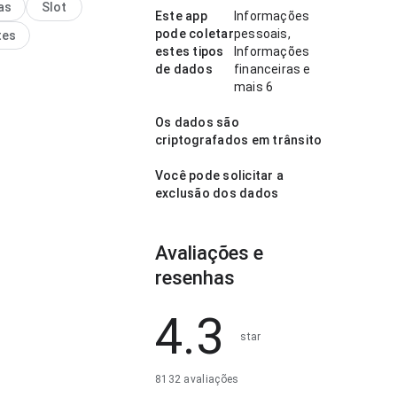
as
Slot
ante para testar.
Este app
Informações
pode coletar
pessoais,
tes
estes tipos
Informações
de dados
financeiras e
mais 6
Os dados são
criptografados em trânsito
Você pode solicitar a
exclusão dos dados
Avaliações e
resenhas
4.3
star
8132 avaliações