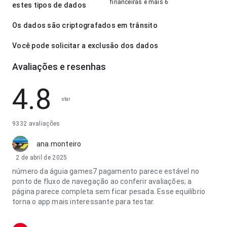
financeiras e mais 6
estes tipos de dados
Os dados são criptografados em trânsito
Você pode solicitar a exclusão dos dados
Avaliações e resenhas
4.8
star
9332 avaliações
ana.monteiro
2 de abril de 2025
número da águia games7 pagamento parece estável no
ponto de fluxo de navegação ao conferir avaliações; a
página parece completa sem ficar pesada. Esse equilíbrio
torna o app mais interessante para testar.