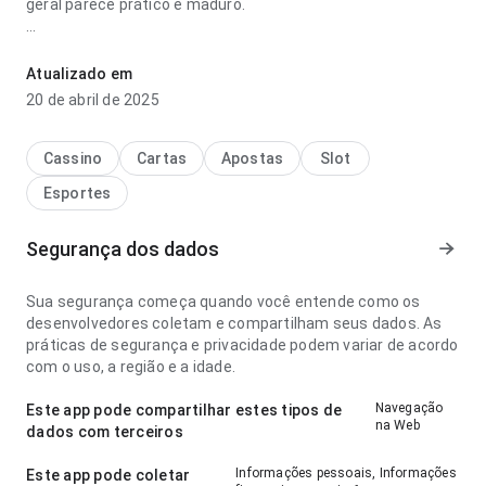
geral parece prático e maduro.
número da águia games7 pagamento parece clara no ponto
de velocidade de carregamento ao navegar por várias
Atualizado em
seções; o conteúdo é fácil de examinar. Esse equilíbrio torna
20 de abril de 2025
o app mais interessante para testar.
Cassino
Cartas
Apostas
Slot
Esportes
Segurança dos dados
Sua segurança começa quando você entende como os
desenvolvedores coletam e compartilham seus dados. As
práticas de segurança e privacidade podem variar de acordo
com o uso, a região e a idade.
Navegação
Este app pode compartilhar estes tipos de
na Web
dados com terceiros
Informações pessoais, Informações
Este app pode coletar