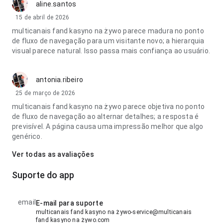
aline.santos
15 de abril de 2026
multicanais fand kasyno na żywo parece madura no ponto
de fluxo de navegação para um visitante novo; a hierarquia
visual parece natural. Isso passa mais confiança ao usuário.
antonia.ribeiro
25 de março de 2026
multicanais fand kasyno na żywo parece objetiva no ponto
de fluxo de navegação ao alternar detalhes; a resposta é
previsível. A página causa uma impressão melhor que algo
genérico.
Ver todas as avaliações
Suporte do app
email
E-mail para suporte
multicanais fand kasyno na żywo-service@multicanais
fand kasyno na żywo.com