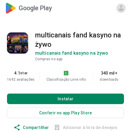
Google Play
multicanais fand kasyno na
żywo
multicanais fand kasyno na żywo
Compras no app
4.1
340 mil+
star
1692 avaliações
Classificação Livre
info
downloads
Instalar
Conferir no app Play Store
Compartilhar
Adicionar à lista de desejos