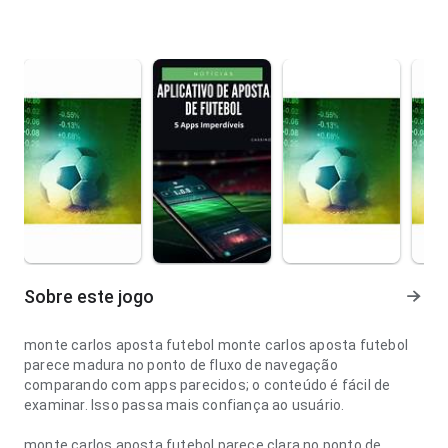
Sobre este jogo
monte carlos aposta futebol monte carlos aposta futebol
parece madura no ponto de fluxo de navegação
comparando com apps parecidos; o conteúdo é fácil de
examinar. Isso passa mais confiança ao usuário.
monte carlos aposta futebol parece clara no ponto de