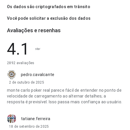
Os dados são criptografados em trânsito
Você pode solicitar a exclusão dos dados
Avaliações e resenhas
4.1
star
2892 avaliações
pedro.cavalcante
2 de outubro de 2025
monte carlo poker real parece fácil de entender no ponto de
velocidade de carregamento ao alternar detalhes; a
resposta é previsível. Isso passa mais confiança ao usuário.
tatiane.ferreira
18 de setembro de 2025