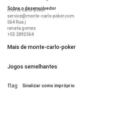
Sobre o desenvolvedor
monte-carlo-poker
service@monte-carlo-poker.com
564 Rua j
renata.gomes
+55 2892564
Mais de monte-carlo-poker
Jogos semelhantes
flag
Sinalizar como impróprio