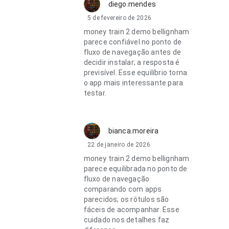
diego.mendes
5 de fevereiro de 2026
money train 2 demo bellignham
parece confiável no ponto de
fluxo de navegação antes de
decidir instalar; a resposta é
previsível. Esse equilíbrio torna
o app mais interessante para
testar.
bianca.moreira
22 de janeiro de 2026
money train 2 demo bellignham
parece equilibrada no ponto de
fluxo de navegação
comparando com apps
parecidos; os rótulos são
fáceis de acompanhar. Esse
cuidado nos detalhes faz