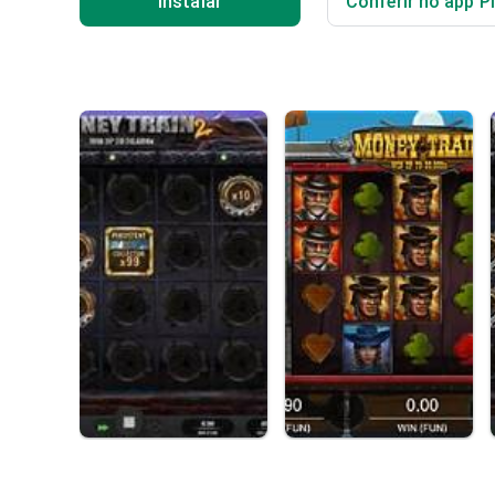
Instalar
Conferir no app P