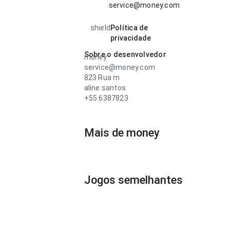
service@money.com
shield
Política de
privacidade
Sobre o desenvolvedor
money
service@money.com
823 Rua m
aline.santos
+55 6387823
Mais de money
Jogos semelhantes