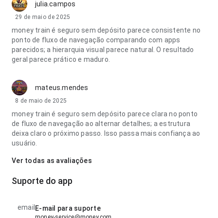
julia.campos
29 de maio de 2025
money train é seguro sem depósito parece consistente no
ponto de fluxo de navegação comparando com apps
parecidos; a hierarquia visual parece natural. O resultado
geral parece prático e maduro.
mateus.mendes
8 de maio de 2025
money train é seguro sem depósito parece clara no ponto
de fluxo de navegação ao alternar detalhes; a estrutura
deixa claro o próximo passo. Isso passa mais confiança ao
usuário.
Ver todas as avaliações
Suporte do app
email
E-mail para suporte
money-service@money.com