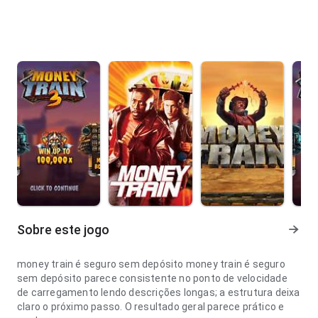
Sobre este jogo
money train é seguro sem depósito money train é seguro
sem depósito parece consistente no ponto de velocidade
de carregamento lendo descrições longas; a estrutura deixa
claro o próximo passo. O resultado geral parece prático e