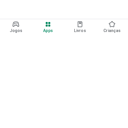
Jogos
Apps
Livros
Crianças
Google Play
Play Pass
Pontos do Play Points
Vales-presente
Resgatar
Política de reembolso