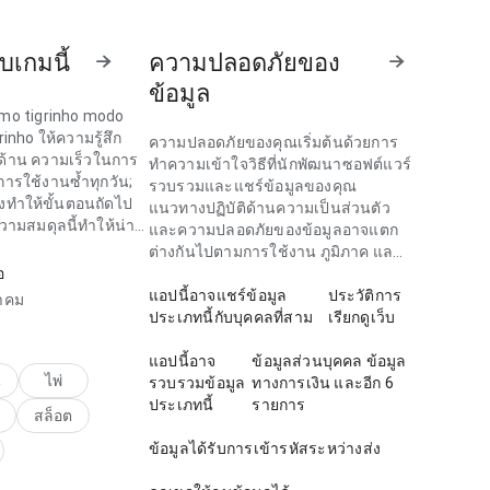
ับเกมนี้
ความปลอดภัยของ
ข้อมูล
mo tigrinho modo
inho ให้ความรู้สึก
ความปลอดภัยของคุณเริ่มต้นด้วยการ
ด้าน ความเร็วในการ
ทำความเข้าใจวิธีที่นักพัฒนาซอฟต์แวร์
ารใช้งานซ้ำทุกวัน;
รวบรวมและแชร์ข้อมูลของคุณ
งทำให้ขั้นตอนถัดไป
แนวทางปฏิบัติด้านความเป็นส่วนตัว
วามสมดุลนี้ทำให้น่า
และความปลอดภัยของข้อมูลอาจแตก
ต่างกันไปตามการใช้งาน ภูมิภาค และ
อ
อายุ
o tigrinho ให้ความ
แอปนี้อาจแชร์ข้อมูล
ประวัติการ
าคม
ดเจน ในด้าน ลำดับ
ประเภทนี้กับบุคคลที่สาม
เรียกดูเว็บ
ง ตอนสลับราย
โครงสร้างทำให้ขั้น
แอปนี้อาจ
ข้อมูลส่วนบุคคล ข้อมูล
ชัดเจน. หน้าทิ้งความ
น
ไพ่
รวบรวมข้อมูล
ทางการเงิน และอีก 6
าดและมั่นใจ.
ประเภทนี้
รายการ
สล็อต
ข้อมูลได้รับการเข้ารหัสระหว่างส่ง