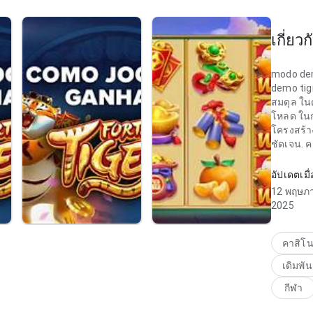
เกี่ยวก
modo de
demo tigr
สมดุล ใน
โหลด ในก
โครงสร้า
ชัดเจน. ค
ลอง.
อัปเดตเมื่
modo dem
12 พฤษภ
รู้สึก ชั
2025
การนำทา
ละเอียด; 
ตอนถัดไป
คาสิโ
รู้สึกสะอ
เดิมพัน
กีฬา