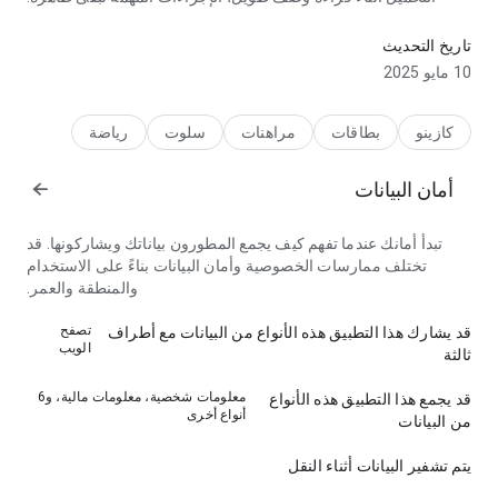
تترك الصفحة انطباعا نظيفا ومطمئنا.
تاريخ التحديث
10 مايو 2025
كازينو
بطاقات
مراهنات
سلوت
رياضة
أمان البيانات
تبدأ أمانك عندما تفهم كيف يجمع المطورون بياناتك ويشاركونها. قد
تختلف ممارسات الخصوصية وأمان البيانات بناءً على الاستخدام
والمنطقة والعمر.
تصفح
قد يشارك هذا التطبيق هذه الأنواع من البيانات مع أطراف
الويب
ثالثة
معلومات شخصية، معلومات مالية، و6
قد يجمع هذا التطبيق هذه الأنواع
أنواع أخرى
من البيانات
يتم تشفير البيانات أثناء النقل