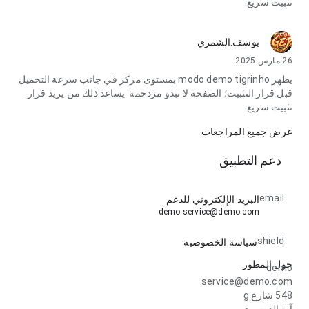
تثبيت سريع.
يوسف.الشمري
26 مارس 2025
يظهر modo demo tigrinho بمستوى مركز في جانب سرعة التحميل
قبل قرار التثبيت؛ الصفحة لا تبدو مزدحمة. يساعد ذلك من يريد قرار
تثبيت سريع.
عرض جميع المراجعات
دعم التطبيق
email
البريد الإلكتروني للدعم
demo-service@demo.com
shield
سياسة الخصوصية
حول المطور
demo
service@demo.com
548 شارع g