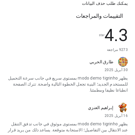
يمكنك طلب حذف البيانات
التقييمات والمراجعات
4.3
star
9273 مراجعة
طارق.الحربي
30 أبريل 2025
يظهر modo demo tigrinho بمستوى سريع في جانب سرعة التحميل
للمستخدم الجديد؛ البنية تجعل الخطوة التالية واضحة. تترك الصفحة
انطباعا نظيفا ومطمئنا.
إبراهيم.العنزي
16 أبريل 2025
يظهر modo demo tigrinho بمستوى موثوق في جانب تدفق التنقل
عند الانتقال بين التفاصيل؛ الاستجابة متوقعة. يساعد ذلك من يريد قرار