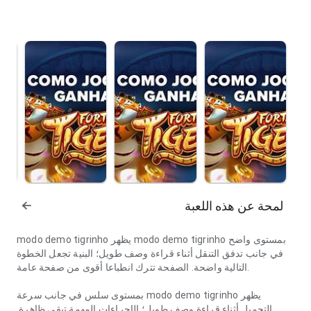
لمحة عن هذه اللعبة
modo demo tigrinho يظهر modo demo tigrinho بمستوى واضح
في جانب تدفق التنقل أثناء قراءة وصف طويل؛ البنية تجعل الخطوة
التالية واضحة. الصفحة تترك انطباعا أقوى من صفحة عامة.
يظهر modo demo tigrinho بمستوى سلس في جانب سرعة
التحميل أثناء قراءة وصف طويل؛ الإجراءات المهمة تبقى ظاهرة.