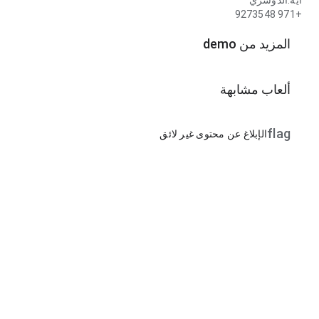
آية.الدوسري
+971 9273548
المزيد من demo
ألعاب مشابهة
flag
الإبلاغ عن محتوى غير لائق