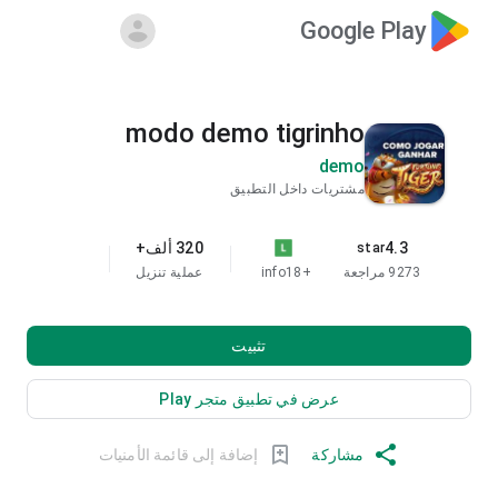
Google Play
modo demo tigrinho
demo
مشتريات داخل التطبيق
4.3
320 ألف+
star
9273 مراجعة
+18
info
عملية تنزيل
تثبيت
عرض في تطبيق متجر Play
مشاركة
إضافة إلى قائمة الأمنيات