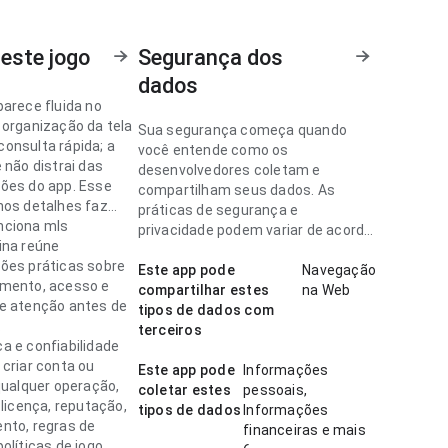
este jogo
Segurança dos
dados
parece fluida no
 organização da tela
Sua segurança começa quando
onsulta rápida; a
você entende como os
 não distrai das
desenvolvedores coletam e
ões do app. Esse
compartilham seus dados. As
nos detalhes faz
práticas de segurança e
a.
nciona mls
privacidade podem variar de acordo
ina reúne
com o uso, a região e a idade.
ce estável no ponto
ões práticas sobre
Este app pode
Navegação
 de navegação em
mento, acesso e
compartilhar estes
na Web
 menor; a resposta é
e atenção antes de
tipos de dados com
l. Isso passa mais
.
terceiros
a ao usuário.
a e confiabilidade
 criar conta ou
Este app pode
Informações
qualquer operação,
coletar estes
pessoais,
 licença, reputação,
tipos de dados
Informações
nto, regras de
financeiras e mais
olíticas de jogo