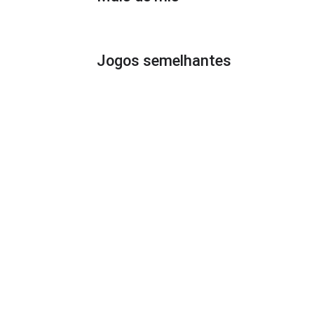
Jogos semelhantes