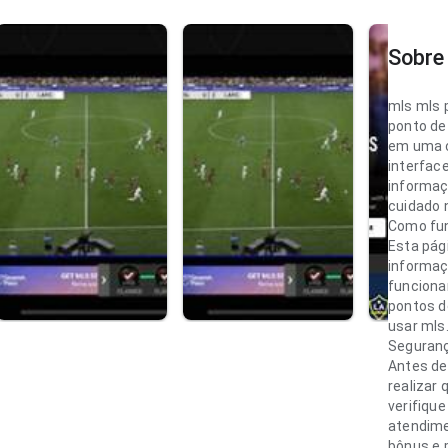
Sobre 
mls mls 
ponto de
em uma c
interface
informaç
cuidado 
diferenç
Como fu
Esta pág
mls pare
informaç
de fluxo
funciona
uma tela
pontos d
previsíve
usar mls
confianç
Seguranç
Antes de
realizar 
verifique
atendime
bônus e p