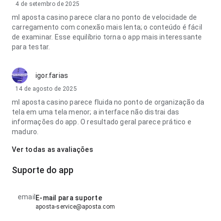
4 de setembro de 2025
ml aposta casino parece clara no ponto de velocidade de
carregamento com conexão mais lenta; o conteúdo é fácil
de examinar. Esse equilíbrio torna o app mais interessante
para testar.
igor.farias
14 de agosto de 2025
ml aposta casino parece fluida no ponto de organização da
tela em uma tela menor; a interface não distrai das
informações do app. O resultado geral parece prático e
maduro.
Ver todas as avaliações
Suporte do app
email
E-mail para suporte
aposta-service@aposta.com