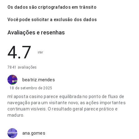
Os dados são criptografados em trânsito
Você pode solicitar a exclusão dos dados
Avaliações e resenhas
4.7
star
7841 avaliações
beatriz.mendes
18 de setembro de 2025
ml aposta casino parece equilibrada no ponto de fluxo de
navegação para um visitante novo; as ações importantes
continuam visíveis. O resultado geral parece prático e
maduro.
ana.gomes