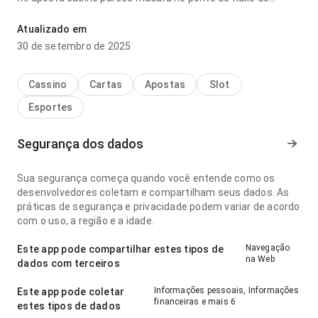
navegação no uso diário repetido; a hierarquia visual parece
natural. A página causa uma impressão melhor que algo
Atualizado em
genérico.
30 de setembro de 2025
Cassino
Cartas
Apostas
Slot
Esportes
Segurança dos dados
Sua segurança começa quando você entende como os
desenvolvedores coletam e compartilham seus dados. As
práticas de segurança e privacidade podem variar de acordo
com o uso, a região e a idade.
Navegação
Este app pode compartilhar estes tipos de
na Web
dados com terceiros
Informações pessoais, Informações
Este app pode coletar
financeiras e mais 6
estes tipos de dados