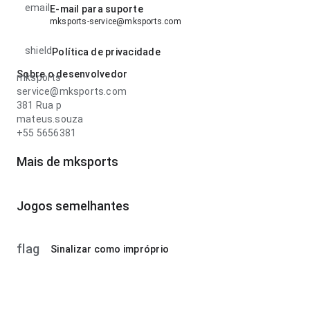
email
E-mail para suporte
mksports-service@mksports.com
shield
Política de privacidade
Sobre o desenvolvedor
mksports
service@mksports.com
381 Rua p
mateus.souza
+55 5656381
Mais de mksports
Jogos semelhantes
flag
Sinalizar como impróprio