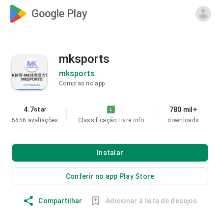
Google Play
mksports
mksports
Compras no app
4.7
780 mil+
star
5656 avaliações
Classificação Livre
info
downloads
Instalar
Conferir no app Play Store
Compartilhar
Adicionar à lista de desejos