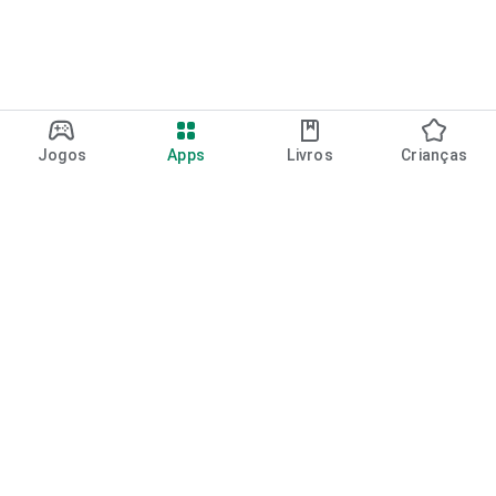
Jogos
Apps
Livros
Crianças
Google Play
Play Pass
Pontos do Play Points
Vales-presente
Resgatar