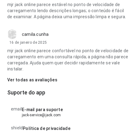
mjr jack online parece estável no ponto de velocidade de
carregamento lendo descrições longas; o conteúdo é fácil
de examinar. A página deixa uma impressão limpa e segura.
camila.cunha
16 de janeiro de 2025
mjr jack online parece confortável no ponto de velocidade de
carregamento em uma consulta rápida; a página não parece
carregada. Ajuda quem quer decidir rapidamente se vale
instalar.
Ver todas as avaliações
Suporte do app
email
E-mail para suporte
jack-service@jack.com
shield
Política de privacidade