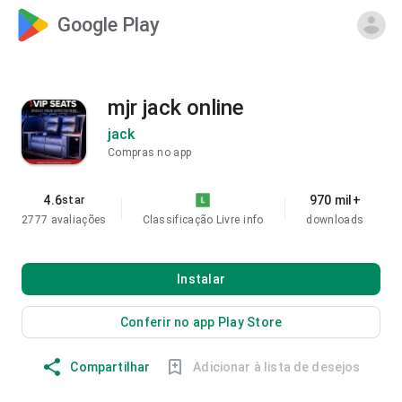
Google Play
mjr jack online
jack
Compras no app
4.6
970 mil+
star
2777 avaliações
Classificação Livre
info
downloads
Instalar
Conferir no app Play Store
Compartilhar
Adicionar à lista de desejos