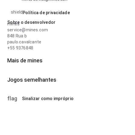
shield
Política de privacidade
Sobre o desenvolvedor
mines
service@mines.com
848 Rua b
paulo.cavalcante
+55 9376848
Mais de mines
Jogos semelhantes
flag
Sinalizar como impróprio