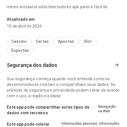
mines simulator odds libertadores apk parece fácil de
entender no ponto de fluxo de navegação comparando com
apps parecidos; a resposta é previsível. A página deixa uma
Atualizado em
impressão limpa e segura.
10 de abril de 2026
Cassino
Cartas
Apostas
Slot
Esportes
Segurança dos dados
Sua segurança começa quando você entende como os
desenvolvedores coletam e compartilham seus dados. As
práticas de segurança e privacidade podem variar de acordo
com o uso, a região e a idade.
Navegação
Este app pode compartilhar estes tipos de
na Web
dados com terceiros
Informações pessoais, Informações
Este app pode coletar