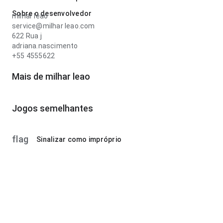
Sobre o desenvolvedor
milhar leao
service@milhar leao.com
622 Rua j
adriana.nascimento
+55 4555622
Mais de milhar leao
Jogos semelhantes
flag
Sinalizar como impróprio