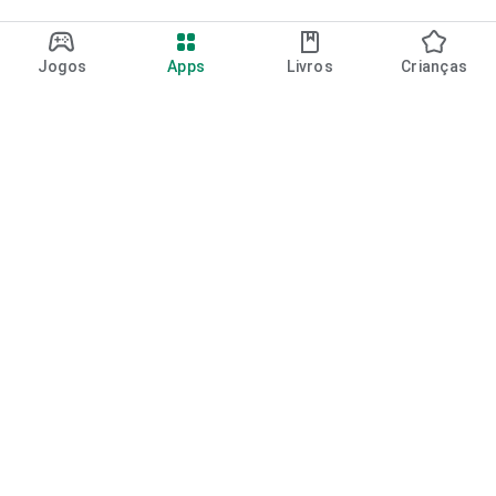
Jogos
Apps
Livros
Crianças
Google Play
Play Pass
Pontos do Play Points
Vales-presente
Resgatar
Política de reembolso
Crianças e família